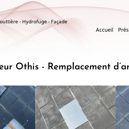
uttière - Hydrofuge - Façade
Main
Accueil
Prés
navigati
ur Othis - Remplacement d’a