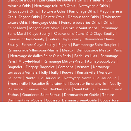
d’ardoise à Othis
|
Étanchéité de faîtière à Othis
|
Traitement de
toiture à Othis
|
Nettoyage toiture à Othis
|
Nettoyage à Othis
|
Rénovation à Othis
|
Toiture à Othis
|
Ramonage Othis
|
Maçonnerie à
Othis
|
Façade Othis
|
Peintre Othis
|
Démoussage Othis
|
Traitement
toiture Othis
|
Nettoyage Othis
|
Peinture boiseries Othis
|
Othis
|
Saint-Mard
|
Maçon Saint-Mard
|
Couvreur Saint-Mard
|
Ramonage
Saint-Mard
|
Claye-Souilly
|
Réparation d'étanchéité Claye-Souilly
|
Couvreur Claye-Souilly
|
Toiture Claye-Souilly
|
Rénovation Claye-
Souilly
|
Peintre Claye-Souilly
|
Pignan
|
Rammonage Saint-Souplet
|
Rammonage Villiers-sur-Marne
|
Meaux
|
Démoussage Meaux
|
Paris
|
Nettoyage de dalles Saint-Ouen Paris
|
Paris Les Lilas
|
Ramonage
Paris
|
Mitry-le-Neuf
|
Ramoange Mitry-le-Neuf
|
Aulnay-sous-Bois
|
Bagnolet
|
Élagage Bagnolet
|
Compans
|
Vémars
|
Nettoyage
terrasse à Vémars
|
Jully
|
Juilly
|
Rouvre
|
Romainville
|
Ver-sur-
Launette
|
Nanteuil-le-Haudouin
|
Nettoyage Nanteuil-le-Haudouin
|
Émerainville
|
Façadier Émerainville
|
Couvreur Émerainville
|
Neuilly-
Plaisance
|
Couvreur Neuilly-Plaisance
|
Saint Pathus
|
Couvreur Saint
Pathus
|
Gouttières Saint Pathus
|
Dammartin-en-Goële
|
Toiture
Dammartin-en-Goële
|
Couvreur Dammartin-en-Goële
|
Couverture
Dammartin-en-Goële
|
Remplacement tuile Dammartin-en-Goële
|
Ramoange Dammartin-en-Goële
|
Couvreur à Dammartin-en-Goële
|