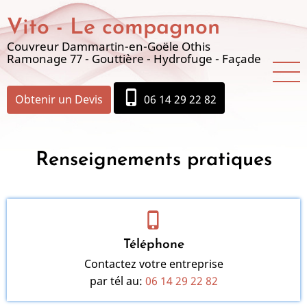
Aller
Vito - Le compagnon
au
contenu
Couvreur Dammartin-en-Goële Othis
Ramonage 77 - Gouttière - Hydrofuge - Façade
principal
phone_iphone
Obtenir un Devis
06 14 29 22 82
Renseignements pratiques
phone_iphone
Téléphone
Contactez votre entreprise
par tél au:
06 14 29 22 82