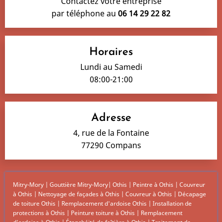
Contactez votre entreprise
par téléphone au
06 14 29 22 82
Horaires
Lundi au Samedi
08:00-21:00
Adresse
4, rue de la Fontaine
77290 Compans
Mitry-Mory
|
Gouttière Mitry-Mory
|
Othis
|
Peintre à Othis
|
Couvreur
à Othis
|
Nettoyage de façades à Othis
|
Couvreur à Othis
|
Décapage
de toiture Othis
|
Remplacement d'ardoise Othis
|
Installation de
protections à Othis
|
Peinture toiture à Othis
|
Remplacement