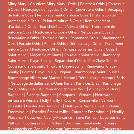
Mitry-Mory
|
Gouttière Mitry-Mory
|
Othis
|
Peintre à Othis
|
Couvreur
à Othis
|
Nettoyage de façades à Othis
|
Couvreur à Othis
|
Décapage
de toiture Othis
|
Remplacement d'ardoise Othis
|
Installation de
protections à Othis
|
Peinture toiture à Othis
|
Remplacement
d’ardoise à Othis
|
Étanchéité de faîtière à Othis
|
Traitement de
toiture à Othis
|
Nettoyage toiture à Othis
|
Nettoyage à Othis
|
Rénovation à Othis
|
Toiture à Othis
|
Ramonage Othis
|
Maçonnerie à
Othis
|
Façade Othis
|
Peintre Othis
|
Démoussage Othis
|
Traitement
toiture Othis
|
Nettoyage Othis
|
Peinture boiseries Othis
|
Othis
|
Saint-Mard
|
Maçon Saint-Mard
|
Couvreur Saint-Mard
|
Ramonage
Saint-Mard
|
Claye-Souilly
|
Réparation d'étanchéité Claye-Souilly
|
Couvreur Claye-Souilly
|
Toiture Claye-Souilly
|
Rénovation Claye-
Souilly
|
Peintre Claye-Souilly
|
Pignan
|
Rammonage Saint-Souplet
|
Rammonage Villiers-sur-Marne
|
Meaux
|
Démoussage Meaux
|
Paris
|
Nettoyage de dalles Saint-Ouen Paris
|
Paris Les Lilas
|
Ramonage
Paris
|
Mitry-le-Neuf
|
Ramoange Mitry-le-Neuf
|
Aulnay-sous-Bois
|
Bagnolet
|
Élagage Bagnolet
|
Compans
|
Vémars
|
Nettoyage
terrasse à Vémars
|
Jully
|
Juilly
|
Rouvre
|
Romainville
|
Ver-sur-
Launette
|
Nanteuil-le-Haudouin
|
Nettoyage Nanteuil-le-Haudouin
|
Émerainville
|
Façadier Émerainville
|
Couvreur Émerainville
|
Neuilly-
Plaisance
|
Couvreur Neuilly-Plaisance
|
Saint Pathus
|
Couvreur Saint
Pathus
|
Gouttières Saint Pathus
|
Dammartin-en-Goële
|
Toiture
Dammartin-en-Goële
|
Couvreur Dammartin-en-Goële
|
Couverture