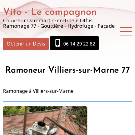
Aller
Vito - Le compagnon
au
contenu
Couvreur Dammartin-en-Goële Othis
Ramonage 77 - Gouttière - Hydrofuge - Façade
principal
phone_iphone
Obtenir un Devis
06 14 29 22 82
Ramoneur Villiers-sur-Marne 77
Ramonage à Villiers-sur-Marne