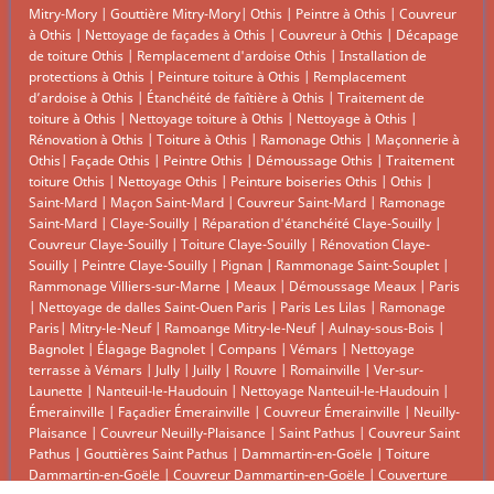
Mitry-Mory
|
Gouttière Mitry-Mory
|
Othis
|
Peintre à Othis
|
Couvreur
à Othis
|
Nettoyage de façades à Othis
|
Couvreur à Othis
|
Décapage
de toiture Othis
|
Remplacement d'ardoise Othis
|
Installation de
protections à Othis
|
Peinture toiture à Othis
|
Remplacement
d’ardoise à Othis
|
Étanchéité de faîtière à Othis
|
Traitement de
toiture à Othis
|
Nettoyage toiture à Othis
|
Nettoyage à Othis
|
Rénovation à Othis
|
Toiture à Othis
|
Ramonage Othis
|
Maçonnerie à
Othis
|
Façade Othis
|
Peintre Othis
|
Démoussage Othis
|
Traitement
toiture Othis
|
Nettoyage Othis
|
Peinture boiseries Othis
|
Othis
|
Saint-Mard
|
Maçon Saint-Mard
|
Couvreur Saint-Mard
|
Ramonage
Saint-Mard
|
Claye-Souilly
|
Réparation d'étanchéité Claye-Souilly
|
Couvreur Claye-Souilly
|
Toiture Claye-Souilly
|
Rénovation Claye-
Souilly
|
Peintre Claye-Souilly
|
Pignan
|
Rammonage Saint-Souplet
|
Rammonage Villiers-sur-Marne
|
Meaux
|
Démoussage Meaux
|
Paris
|
Nettoyage de dalles Saint-Ouen Paris
|
Paris Les Lilas
|
Ramonage
Paris
|
Mitry-le-Neuf
|
Ramoange Mitry-le-Neuf
|
Aulnay-sous-Bois
|
Bagnolet
|
Élagage Bagnolet
|
Compans
|
Vémars
|
Nettoyage
terrasse à Vémars
|
Jully
|
Juilly
|
Rouvre
|
Romainville
|
Ver-sur-
Launette
|
Nanteuil-le-Haudouin
|
Nettoyage Nanteuil-le-Haudouin
|
Émerainville
|
Façadier Émerainville
|
Couvreur Émerainville
|
Neuilly-
Plaisance
|
Couvreur Neuilly-Plaisance
|
Saint Pathus
|
Couvreur Saint
Pathus
|
Gouttières Saint Pathus
|
Dammartin-en-Goële
|
Toiture
Dammartin-en-Goële
|
Couvreur Dammartin-en-Goële
|
Couverture