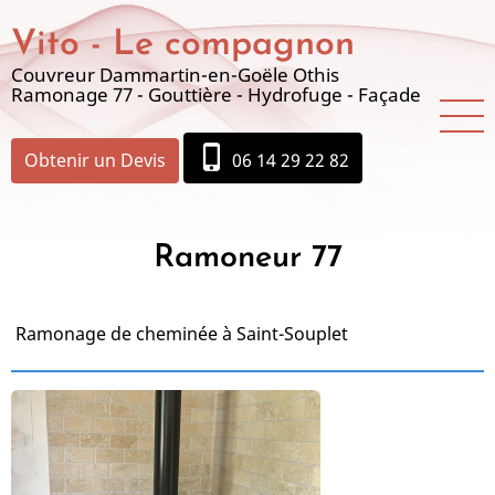
Aller
Vito - Le compagnon
au
contenu
Couvreur Dammartin-en-Goële Othis
Ramonage 77 - Gouttière - Hydrofuge - Façade
principal
phone_iphone
Obtenir un Devis
06 14 29 22 82
Ramoneur 77
Ramonage de cheminée à Saint-Souplet