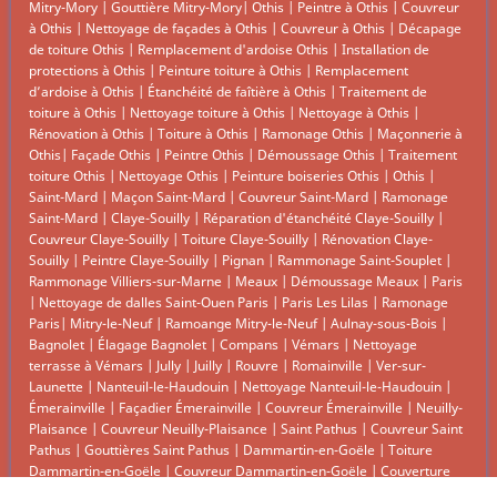
Mitry-Mory
|
Gouttière Mitry-Mory
|
Othis
|
Peintre à Othis
|
Couvreur
à Othis
|
Nettoyage de façades à Othis
|
Couvreur à Othis
|
Décapage
de toiture Othis
|
Remplacement d'ardoise Othis
|
Installation de
protections à Othis
|
Peinture toiture à Othis
|
Remplacement
d’ardoise à Othis
|
Étanchéité de faîtière à Othis
|
Traitement de
toiture à Othis
|
Nettoyage toiture à Othis
|
Nettoyage à Othis
|
Rénovation à Othis
|
Toiture à Othis
|
Ramonage Othis
|
Maçonnerie à
Othis
|
Façade Othis
|
Peintre Othis
|
Démoussage Othis
|
Traitement
toiture Othis
|
Nettoyage Othis
|
Peinture boiseries Othis
|
Othis
|
Saint-Mard
|
Maçon Saint-Mard
|
Couvreur Saint-Mard
|
Ramonage
Saint-Mard
|
Claye-Souilly
|
Réparation d'étanchéité Claye-Souilly
|
Couvreur Claye-Souilly
|
Toiture Claye-Souilly
|
Rénovation Claye-
Souilly
|
Peintre Claye-Souilly
|
Pignan
|
Rammonage Saint-Souplet
|
Rammonage Villiers-sur-Marne
|
Meaux
|
Démoussage Meaux
|
Paris
|
Nettoyage de dalles Saint-Ouen Paris
|
Paris Les Lilas
|
Ramonage
Paris
|
Mitry-le-Neuf
|
Ramoange Mitry-le-Neuf
|
Aulnay-sous-Bois
|
Bagnolet
|
Élagage Bagnolet
|
Compans
|
Vémars
|
Nettoyage
terrasse à Vémars
|
Jully
|
Juilly
|
Rouvre
|
Romainville
|
Ver-sur-
Launette
|
Nanteuil-le-Haudouin
|
Nettoyage Nanteuil-le-Haudouin
|
Émerainville
|
Façadier Émerainville
|
Couvreur Émerainville
|
Neuilly-
Plaisance
|
Couvreur Neuilly-Plaisance
|
Saint Pathus
|
Couvreur Saint
Pathus
|
Gouttières Saint Pathus
|
Dammartin-en-Goële
|
Toiture
Dammartin-en-Goële
|
Couvreur Dammartin-en-Goële
|
Couverture
Dammartin-en-Goële
|
Remplacement tuile Dammartin-en-Goële
|