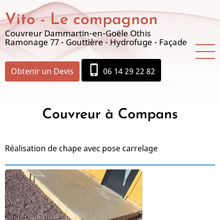
Aller
Vito - Le compagnon
au
contenu
Couvreur Dammartin-en-Goële Othis
Ramonage 77 - Gouttière - Hydrofuge - Façade
principal
phone_iphone
Obtenir un Devis
06 14 29 22 82
Couvreur à Compans
Réalisation de chape avec pose carrelage