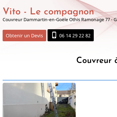
Aller
Vito - Le compagnon
au
contenu
Couvreur Dammartin-en-Goële Othis Ramonage 77 - Go
principal
phone_iphone
Obtenir un Devis
06 14 29 22 82
Couvreur à