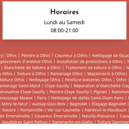
Horaires
Lundi au Samedi
08:00-21:00
ry
|
Othis
|
Peintre à Othis
|
Couvreur à Othis
|
Nettoyage de façad
placement d'ardoise Othis
|
Installation de protections à Othis
|
|
Étanchéité de faîtière à Othis
|
Traitement de toiture à Othis
|
N
à Othis
|
Toiture à Othis
|
Ramonage Othis
|
Maçonnerie à Othis
|
toiture Othis
|
Nettoyage Othis
|
Peinture boiseries Othis
|
Othis
amonage Saint-Mard
|
Claye-Souilly
|
Réparation d'étanchéité Clay
énovation Claye-Souilly
|
Peintre Claye-Souilly
|
Pignan
|
Rammona
moussage Meaux
|
Paris
|
Nettoyage de dalles Saint-Ouen Paris
|
Mitry-le-Neuf
|
Aulnay-sous-Bois
|
Bagnolet
|
Élagage Bagnolet
|
Rouvre
|
Romainville
|
Ver-sur-Launette
|
Nanteuil-le-Haudouin
ier Émerainville
|
Couvreur Émerainville
|
Neuilly-Plaisance
|
Couv
|
Gouttières Saint Pathus
|
Dammartin-en-Goële
|
Toiture Dammar
re Dammartin-en-Goële
|
Remplacement tuile Dammartin-en-Goël