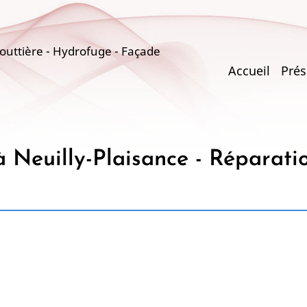
uttière - Hydrofuge - Façade
Main
Accueil
Prés
navigati
 Neuilly-Plaisance - Réparatio