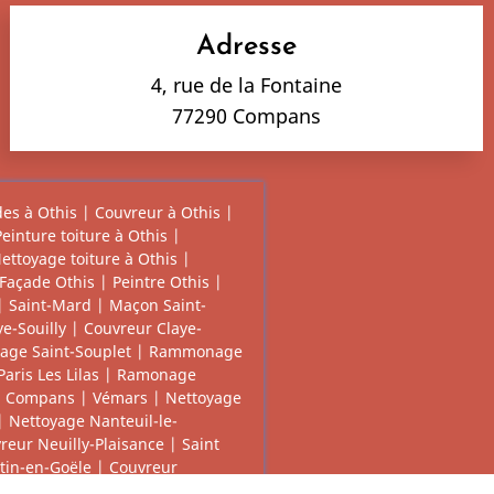
Adresse
4, rue de la Fontaine
77290 Compans
es à Othis
|
Couvreur à Othis
|
Peinture toiture à Othis
|
ettoyage toiture à Othis
|
Façade Othis
|
Peintre Othis
|
|
Saint-Mard
|
Maçon Saint-
e-Souilly
|
Couvreur Claye-
ge Saint-Souplet
|
Rammonage
Paris Les Lilas
|
Ramonage
|
Compans
|
Vémars
|
Nettoyage
|
Nettoyage Nanteuil-le-
reur Neuilly-Plaisance
|
Saint
tin-en-Goële
|
Couvreur
e
|
Ramoange Dammartin-en-