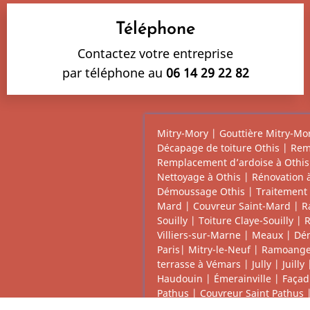
Téléphone
Contactez votre entreprise
par téléphone au
06 14 29 22 82
Mitry-Mory
|
Gouttière Mitry-Mo
Décapage de toiture Othis
|
Rem
Remplacement d’ardoise à Othis
Nettoyage à Othis
|
Rénovation 
Démoussage Othis
|
Traitement 
Mard
|
Couvreur Saint-Mard
|
R
Souilly
|
Toiture Claye-Souilly
|
R
Villiers-sur-Marne
|
Meaux
|
Dé
Paris
|
Mitry-le-Neuf
|
Ramoange 
terrasse à Vémars
|
Jully
|
Juilly
Haudouin
|
Émerainville
|
Façad
Pathus
|
Couvreur Saint Pathus
Dammartin-en-Goële
|
Couvertu