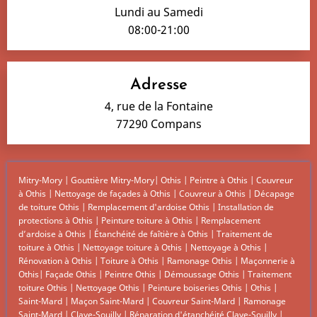
Lundi au Samedi
08:00-21:00
Adresse
4, rue de la Fontaine
77290 Compans
Mitry-Mory
|
Gouttière Mitry-Mory
|
Othis
|
Peintre à Othis
|
Couvreur
à Othis
|
Nettoyage de façades à Othis
|
Couvreur à Othis
|
Décapage
de toiture Othis
|
Remplacement d'ardoise Othis
|
Installation de
protections à Othis
|
Peinture toiture à Othis
|
Remplacement
d’ardoise à Othis
|
Étanchéité de faîtière à Othis
|
Traitement de
toiture à Othis
|
Nettoyage toiture à Othis
|
Nettoyage à Othis
|
Rénovation à Othis
|
Toiture à Othis
|
Ramonage Othis
|
Maçonnerie à
Othis
|
Façade Othis
|
Peintre Othis
|
Démoussage Othis
|
Traitement
toiture Othis
|
Nettoyage Othis
|
Peinture boiseries Othis
|
Othis
|
Saint-Mard
|
Maçon Saint-Mard
|
Couvreur Saint-Mard
|
Ramonage
Saint-Mard
|
Claye-Souilly
|
Réparation d'étanchéité Claye-Souilly
|