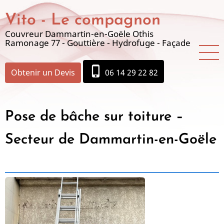
Aller
Vito - Le compagnon
au
contenu
Couvreur Dammartin-en-Goële Othis
Ramonage 77 - Gouttière - Hydrofuge - Façade
principal
phone_iphone
Obtenir un Devis
06 14 29 22 82
Pose de bâche sur toiture –
Secteur de Dammartin-en-Goële