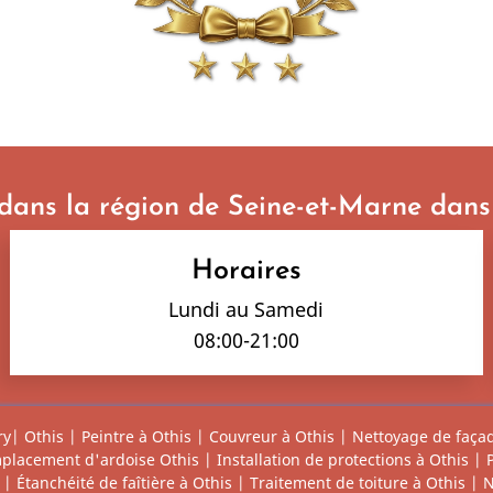
 dans la région de Seine-et-Marne dans 
Horaires
Lundi au Samedi
08:00-21:00
ry
|
Othis
|
Peintre à Othis
|
Couvreur à Othis
|
Nettoyage de façad
placement d'ardoise Othis
|
Installation de protections à Othis
|
|
Étanchéité de faîtière à Othis
|
Traitement de toiture à Othis
|
N