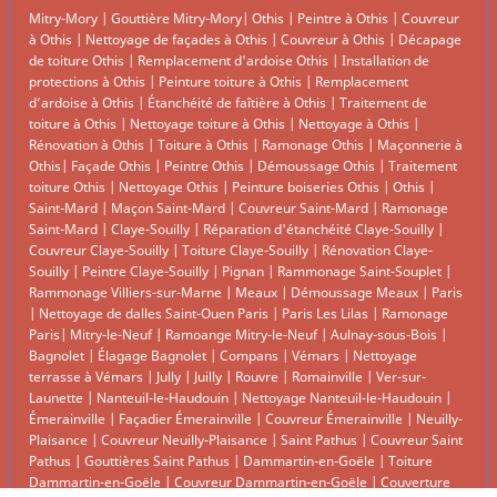
Mitry-Mory
|
Gouttière Mitry-Mory
|
Othis
|
Peintre à Othis
|
Couvreur
à Othis
|
Nettoyage de façades à Othis
|
Couvreur à Othis
|
Décapage
de toiture Othis
|
Remplacement d'ardoise Othis
|
Installation de
protections à Othis
|
Peinture toiture à Othis
|
Remplacement
d’ardoise à Othis
|
Étanchéité de faîtière à Othis
|
Traitement de
toiture à Othis
|
Nettoyage toiture à Othis
|
Nettoyage à Othis
|
Rénovation à Othis
|
Toiture à Othis
|
Ramonage Othis
|
Maçonnerie à
Othis
|
Façade Othis
|
Peintre Othis
|
Démoussage Othis
|
Traitement
toiture Othis
|
Nettoyage Othis
|
Peinture boiseries Othis
|
Othis
|
Saint-Mard
|
Maçon Saint-Mard
|
Couvreur Saint-Mard
|
Ramonage
Saint-Mard
|
Claye-Souilly
|
Réparation d'étanchéité Claye-Souilly
|
Couvreur Claye-Souilly
|
Toiture Claye-Souilly
|
Rénovation Claye-
Souilly
|
Peintre Claye-Souilly
|
Pignan
|
Rammonage Saint-Souplet
|
Rammonage Villiers-sur-Marne
|
Meaux
|
Démoussage Meaux
|
Paris
|
Nettoyage de dalles Saint-Ouen Paris
|
Paris Les Lilas
|
Ramonage
Paris
|
Mitry-le-Neuf
|
Ramoange Mitry-le-Neuf
|
Aulnay-sous-Bois
|
Bagnolet
|
Élagage Bagnolet
|
Compans
|
Vémars
|
Nettoyage
terrasse à Vémars
|
Jully
|
Juilly
|
Rouvre
|
Romainville
|
Ver-sur-
Launette
|
Nanteuil-le-Haudouin
|
Nettoyage Nanteuil-le-Haudouin
|
Émerainville
|
Façadier Émerainville
|
Couvreur Émerainville
|
Neuilly-
Plaisance
|
Couvreur Neuilly-Plaisance
|
Saint Pathus
|
Couvreur Saint
Pathus
|
Gouttières Saint Pathus
|
Dammartin-en-Goële
|
Toiture
Dammartin-en-Goële
|
Couvreur Dammartin-en-Goële
|
Couverture