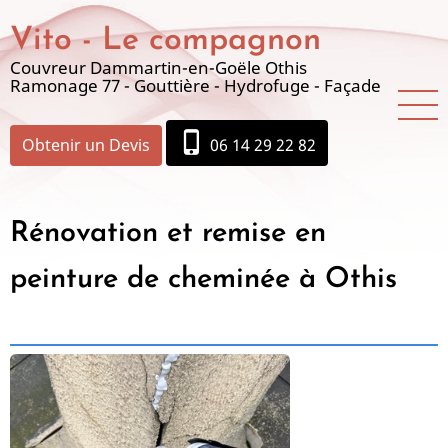
Aller
Vito - Le compagnon
au
contenu
Couvreur Dammartin-en-Goële Othis
Ramonage 77 - Gouttière - Hydrofuge - Façade
principal
phone_iphone
Obtenir un Devis
06 14 29 22 82
Rénovation et remise en
peinture de cheminée à Othis