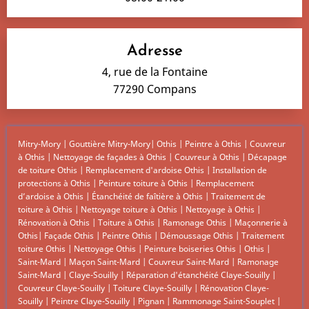
Adresse
4, rue de la Fontaine
77290 Compans
Mitry-Mory
|
Gouttière Mitry-Mory
|
Othis
|
Peintre à Othis
|
Couvreur
à Othis
|
Nettoyage de façades à Othis
|
Couvreur à Othis
|
Décapage
de toiture Othis
|
Remplacement d'ardoise Othis
|
Installation de
protections à Othis
|
Peinture toiture à Othis
|
Remplacement
d’ardoise à Othis
|
Étanchéité de faîtière à Othis
|
Traitement de
toiture à Othis
|
Nettoyage toiture à Othis
|
Nettoyage à Othis
|
Rénovation à Othis
|
Toiture à Othis
|
Ramonage Othis
|
Maçonnerie à
Othis
|
Façade Othis
|
Peintre Othis
|
Démoussage Othis
|
Traitement
toiture Othis
|
Nettoyage Othis
|
Peinture boiseries Othis
|
Othis
|
Saint-Mard
|
Maçon Saint-Mard
|
Couvreur Saint-Mard
|
Ramonage
Saint-Mard
|
Claye-Souilly
|
Réparation d'étanchéité Claye-Souilly
|
Couvreur Claye-Souilly
|
Toiture Claye-Souilly
|
Rénovation Claye-
Souilly
|
Peintre Claye-Souilly
|
Pignan
|
Rammonage Saint-Souplet
|