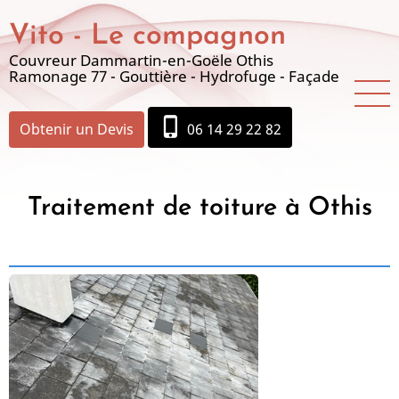
Aller
Vito - Le compagnon
au
contenu
Couvreur Dammartin-en-Goële Othis
Ramonage 77 - Gouttière - Hydrofuge - Façade
principal
phone_iphone
Obtenir un Devis
06 14 29 22 82
Traitement de toiture à Othis